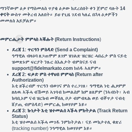
ማንኛውም ዕቃ የማስመለስ ጥያቄ ዕቃው ከደረሰበት ቀን ጀምሮ ባሉት
14
ቀናት
ውስጥ መቅረብ አለበት። ይህ የጊዜ ገደብ ካለፈ በኋላ ዕቃዎችን
መመለስ አይቻልም።
መምርሒታት ምምላስ ኣቑሑት (Return Instructions
)
ደረጃ 1: ጥርዓን ምስዳድ (Send a Complaint)
ዓማዊል ብዛዕባ ዘጋጠሞም ጸገም ዝገልጽ ዝርዝር ሓበሬታ ምስ ናይቲ
ዝመጽኦም ፍርያት ንጹር ስእልታት ብምስናይ ናብ
support@fidelmarkato.com
ክሰዱ ኣለዎም።
ደረጃ 2: ፍቃድ ምስ ተዋህበ ምምላስ (Return after
Authorization)
እቲ ዘቕረብዎ ጥርዓን ብወገና ምስ ተረጋገጸ፡ ዓማዊል ነቲ ሒዞምዎ
ዘለዉ ኣቕሓ ብኸመይ ኣገባብ ክመልስዎ ከም ዘለዎም (ንኣብነት፡ ኣብ
ከባቢኦም ናብ ዝርከብ መቐበሊ ቦታ ብምብጻሕ ወይ ብቐጥታ ናብቲ
ሸያጢ ብምስዳድ) መምርሒ ክወሃቦም እዩ።
ደረጃ 3: ኩነታት እቲ ዝተመልሰ ኣቕሓ ምክትታል (Track Return
Status)
እቲ ዝተመልሰ ኣቕሓ መገዱ ንምክትታል፡ ናይ መከታተሊ ቁጽሪ
(tracking number) ንዓማዊል ክወሃቦም እዩ።