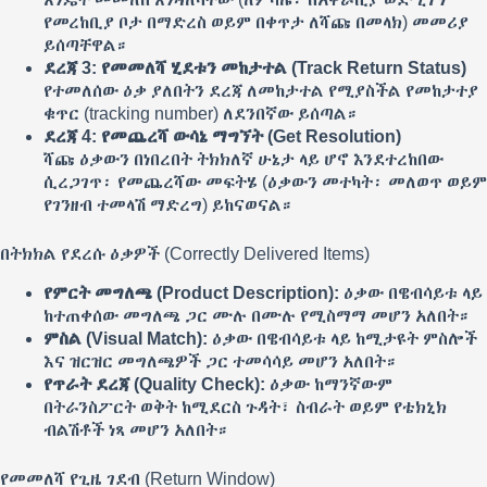
የመረከቢያ ቦታ በማድረስ ወይም በቀጥታ ለሻጩ በመላክ) መመሪያ
ይሰጣቸዋል።
ደረጃ 3: የመመለሻ ሂደቱን መከታተል (Track Return Status)
የተመለሰው ዕቃ ያለበትን ደረጃ ለመከታተል የሚያስችል የመከታተያ
ቁጥር (tracking number) ለደንበኛው ይሰጣል።
ደረጃ 4: የመጨረሻ ውሳኔ ማግኘት (Get Resolution)
ሻጩ ዕቃውን በነበረበት ትክክለኛ ሁኔታ ላይ ሆኖ እንደተረከበው
ሲረጋገጥ፡ የመጨረሻው መፍትሄ (ዕቃውን መተካት፡ መለወጥ ወይም
የገንዘብ ተመላሽ ማድረግ) ይከናወናል።
በትክክል የደረሱ ዕቃዎች (Correctly Delivered Items)
የምርት መግለጫ (Product Description):
ዕቃው በዌብሳይቱ ላይ
ከተጠቀሰው መግለጫ ጋር ሙሉ በሙሉ የሚስማማ መሆን አለበት።
ምስል (Visual Match):
ዕቃው በዌብሳይቱ ላይ ከሚታዩት ምስሎች
እና ዝርዝር መግለጫዎች ጋር ተመሳሳይ መሆን አለበት።
የጥራት ደረጃ (Quality Check):
ዕቃው ከማንኛውም
በትራንስፖርት ወቅት ከሚደርስ ጉዳት፣ ስብራት ወይም የቴክኒክ
ብልሽቶች ነጻ መሆን አለበት።
የመመለሻ የጊዜ ገደብ (Return Window)