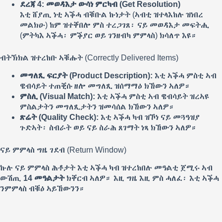
ደረጃ 4: መወዳእታ ውሳነ ምርካብ (Get Resolution)
እቲ ሸያጢ ነቲ ኣቕሓ ብቑቡል ኩነታት (ኣብቲ ዝተላእከሉ ዝነበረ
መልክዑ) ከም ዝተቐበሎ ምስ ተረጋገጸ፡ ናይ መወዳእታ መፍትሒ
(ምትካእ ኣቕሓ፡ ምቕያር ወይ ገንዘብካ ምምላስ) ክሳለጥ እዩ።
ብትኽክል ዝተረከቡ ኣቑሑት (Correctly Delivered Items)
መግለጺ ፍርያት (Product Description):
እቲ ኣቕሓ ምስቲ ኣብ
ዌብሳይት ተጠቒሱ ዘሎ መግለጺ ዝሰማማዕ ክኸውን ኣለዎ።
ምስሊ (Visual Match):
እቲ ኣቕሓ ምስቲ ኣብ ዌብሳይት ዝረኣዩ
ምስልታትን መግለጺታትን ዝመሳሰል ክኸውን ኣለዎ።
ጽሬት (Quality Check):
እቲ ኣቕሓ ካብ ዝኾነ ናይ መጓዓዝያ
ጉድኣት፡ ስብራት ወይ ናይ ስራሕ ጸገማት ነጻ ክኸውን ኣለዎ።
ናይ ምምላስ ግዜ ገደብ (Return Window)
ኩሉ ናይ ምምላስ ሕቶታት እቲ ኣቕሓ ካብ ዝተረከበሉ መዓልቲ ጀሚሩ ኣብ
ውሽጢ
14 መዓልታት
ክቐርብ ኣለዎ። እዚ ግዜ እዚ ምስ ሓለፈ፡ እቲ ኣቕሓ
ንምምላስ ብቑዕ ኣይኸውንን።