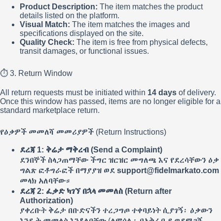
Product Description:
The item matches the product
details listed on the platform.
Visual Match:
The item matches the images and
specifications displayed on the site.
Quality Check:
The item is free from physical defects,
transit damages, or functional issues.
⏱️ 3. Return Window
All return requests must be initiated within
14 days
of delivery.
Once this window has passed, items are no longer eligible for a
standard marketplace return.
የዕቃዎች መመለሻ መመሪያዎች (Return Instructions)
ደረጃ 1: ቅሬታ ማቅረብ (Send a Complaint)
ደንበኞች ስላጋጠማቸው ችግር ዝርዝር መግለጫ እና የደረሳቸውን ዕቃ
ግልጽ ፎቶግራፎች በማያያዝ ወደ
support@fidelmarkato.com
መላክ አለባቸው።
ደረጃ 2: ፈቃድ ካገኘ በኋላ መመለስ (Return after
Authorization)
ያቀረቡት ቅሬታ በቡድናችን ተረጋግጦ ተቀባይነት ሲያገኝ፡ ዕቃውን
እንዴት መመለስ እንዳለባቸው (ለምሳሌ፡ በአቅራቢያ ወደሚገኝ